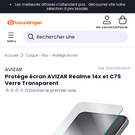
Les meilleures affaires n'attendent pas : découvrez vite notre
Accéder directement à la navigation
sélection à prix bradés.
Accéder directement au contenu
Me connecter
Panier
Accéder directement au pied de page
Menu
Accéder directement au chatbot
Accueil
Coque - Etui - Protège écran
Réf. 900
0859904
AVIZAR
Protège écran
AVIZAR
Realme 14x et C75
Verre Transparent
Donner le premier avis