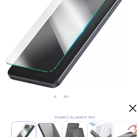
Visuel(s) du produit neuf