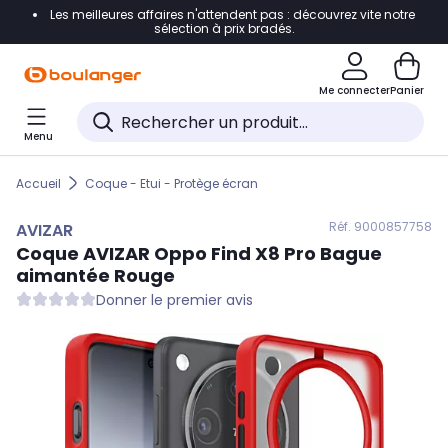
Les meilleures affaires n'attendent pas : découvrez vite notre
Accéder directement à la navigation
sélection à prix bradés.
Accéder directement au contenu
Me connecter
Panier
Accéder directement au pied de page
Menu
Accéder directement au chatbot
Accueil
Coque - Etui - Protège écran
Réf. 900
0857758
AVIZAR
Coque
AVIZAR
Oppo Find X8 Pro Bague
aimantée Rouge
Donner le premier avis