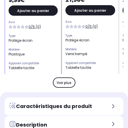
9,99€
Ajouter au panier
Ajouter au panier
Avis
Avi
Avis
0/5 (0)
0/5 (0)
Type
Typ
Type
Protège écran
Pr
Protège écran
Matière
Mat
Matière
Verre trempé
Ver
Plastique
Appareil compatible
App
Appareil compatible
Tablette tactile
Tab
Tablette tactile
Coloris extérieur
Col
Coloris extérieur
Transparent
Tr
Transparent
Voir plus
Caractéristiques du produit
Description