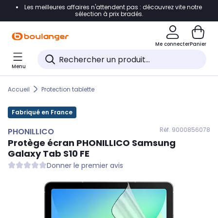
Les meilleures affaires n'attendent pas : découvrez vite notre
Accéder directement à la navigation
sélection à prix bradés.
Accéder directement au contenu
Me connecter
Panier
Accéder directement au pied de page
Menu
Accéder directement au chatbot
Accueil
Protection tablette
Fabriqué en France
Réf. 900
0856078
PHONILLICO
Protège écran
PHONILLICO
Samsung
Galaxy Tab S10 FE
Donner le premier avis