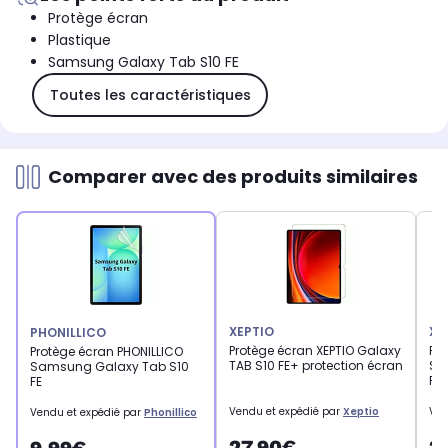
Protège écran
Plastique
Samsung Galaxy Tab S10 FE
Toutes les caractéristiques
Comparer avec des produits similaires
XEPTIO
XE
PHONILLICO
Protège écran XEPTIO Galaxy
Pro
Protège écran PHONILLICO
TAB S10 FE+ protection écran
Sa
Samsung Galaxy Tab S10
PLU
FE
Vendu et expédié par
Xeptio
Ven
Vendu et expédié par
Phonillico
27,90€
2