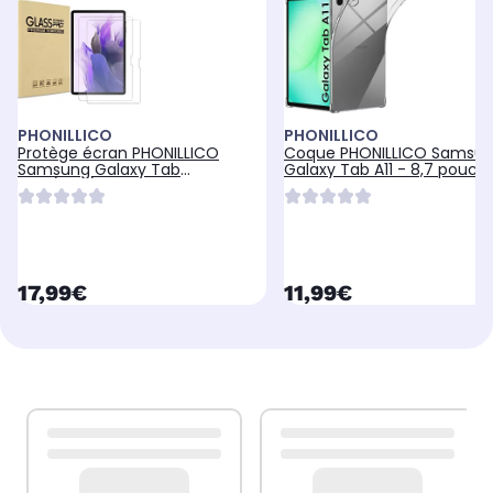
PHONILLICO
PHONILLICO
Protège écran PHONILLICO
Coque PHONILLICO Samsu
Samsung Galaxy Tab
Galaxy Tab A11 - 8,7 pouce
S10+/S9+/S9 FE+
currentPrice
currentPrice
17,99€
11,99€