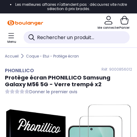
Les meilleures affaires n'attendent pas : découvrez vite notre
Accéder directement à la navigation
sélection à prix bradés.
Accéder directement au contenu
Me connecter
Panier
Accéder directement au pied de page
Menu
Accéder directement au chatbot
Accueil
Coque - Etui - Protège écran
Réf. 900
0856012
PHONILLICO
Protège écran
PHONILLICO
Samsung
Galaxy M56 5G - Verre trempé x2
Donner le premier avis