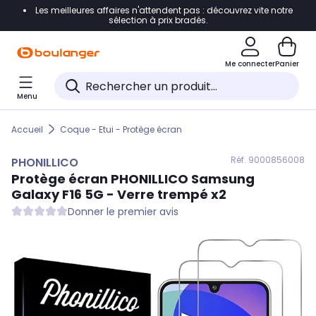
Les meilleures affaires n'attendent pas : découvrez vite notre
Accéder directement à la navigation
sélection à prix bradés.
Accéder directement au contenu
Me connecter
Panier
Accéder directement au pied de page
Menu
Accéder directement au chatbot
Accueil
Coque - Etui - Protège écran
Réf. 900
0856008
PHONILLICO
Protège écran
PHONILLICO
Samsung
Galaxy F16 5G - Verre trempé x2
Donner le premier avis