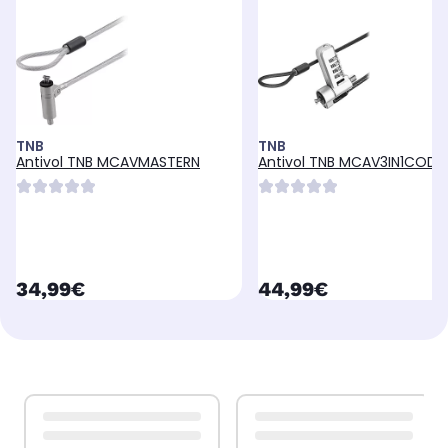
TNB
TNB
Antivol TNB MCAVMASTERN
Antivol TNB MCAV3IN1CODE
currentPrice
currentPrice
34,99€
44,99€