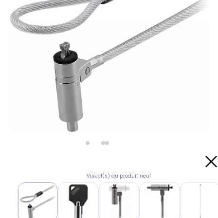
Visuel(s) du produit neuf