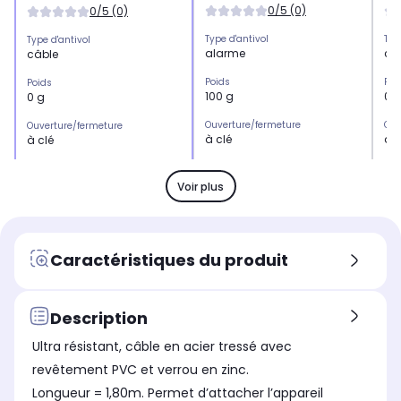
0/5 (0)
0/5 (0)
Type d'antivol
Typ
Type d'antivol
alarme
câ
câble
Poids
Poi
Poids
100 g
0 
0 g
Ouverture/fermeture
Ouv
Ouverture/fermeture
à clé
à c
à clé
Type d'antivol :
Type
Type d'antivol :
alarme
câ
câble
Voir plus
Ouverture/fermeture
Ouv
Ouverture/fermeture
à clé
à c
à clé
Poids
Poi
Poids
Caractéristiques du produit
100 g
0 
0 g
Description
Ultra résistant, câble en acier tressé avec
revêtement PVC et verrou en zinc.
Longueur = 1,80m. Permet d’attacher l’appareil