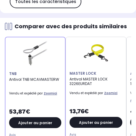
Toutes les caractéristiques
Comparer avec des produits similaires
MASTER LOCK
AV
TNB
Antivol MASTER LOCK
An
Antivol TNB MCAVMASTERW
3226EURDAT
110
Vendu et expédié par
Zoomici
Ven
Vendu et expédié par
Zoomici
Acc
13,76€
4
53,87€
Ajouter au panier
Ajouter au panier
Avis
Avi
Avis