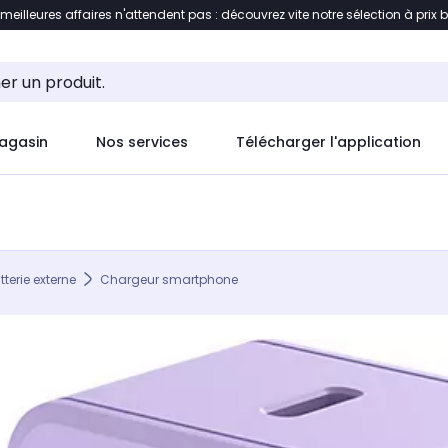
 meilleures affaires n'attendent pas : découvrez vite notre sélection à prix 
ement au contenu
Accéder directement au pied de pag
agasin
Nos services
Télécharger l'application
erie externe
Chargeur smartphone