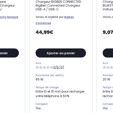
gare
Chargeur BIGBEN CONNECTED
Charge
 Chargeur
BigBen Connected Chargeur
BLUEST
 U
USB-A / USB-C
Voitur
lectro Network
Vendu et expédié par
Bigben
Vendu e
Connected
44,99€
9,0
anier
Ajouter au panier
Avis
Avis
0/5 (0)
Puissance (en watts)
Puissan
65 W
20 W
Temps de charge
Temps 
Entre 10 et 15 min pour recharger
Entre 
votre téléphone à 50%
rechar
Compact
Compa
Oui
Oui