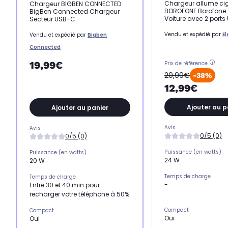
Chargeur allume ci
Chargeur BIGBEN CONNECTED
BOROFONE Borofone
BigBen Connected Chargeur
Voiture avec 2 ports
Secteur USB-C
Vendu et expédié par
E
Vendu et expédié par
Bigben
Connected
19,99€
Prix de référence
20,99€
-38%
12,99€
Ajouter au p
Ajouter au panier
Avis
Avis
0/5 (0)
0/5 (0)
Puissance (en watts)
Puissance (en watts)
24 W
20 W
Temps de charge
Temps de charge
-
Entre 30 et 40 min pour
recharger votre téléphone à 50%
Compact
Compact
Oui
Oui