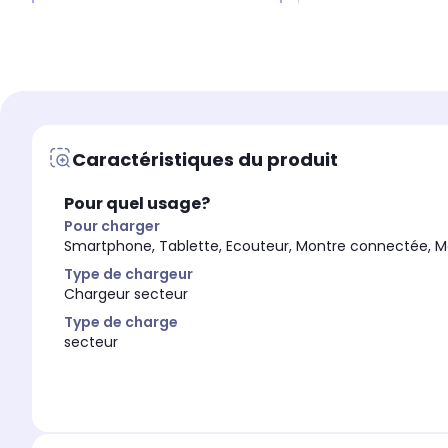
Léger
Léger
Oui
Oui
Type de charge
Type de charge
secteur
secteur
Type de chargeur
Type de chargeur
Chargeur allume ci
Chargeur secteur
Caractéristiques du produit
Compatible MagSafe
Compatible MagSafe
Non
Non
Pour quel usage?
Nombre de port(s) entr
Nombre de port(s) entrée
1.0
1.0
Pour charger
Smartphone, Tablette, Ecouteur, Montre connectée, M
Nombre de port(s) sorti
Nombre de port(s) sortie
1.0
1.0
Type de chargeur
Chargeur secteur
Type de charge
secteur