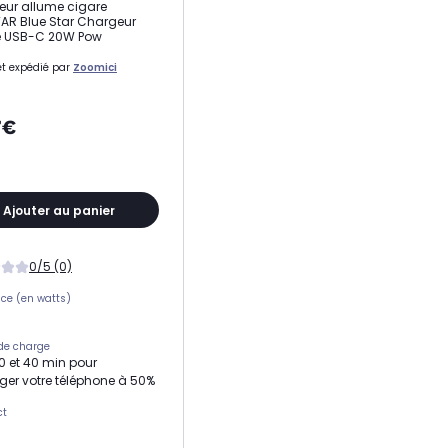
ur allume cigare
AR Blue Star Chargeur
e USB-C 20W Pow
t expédié par
Zoomici
7€
Ajouter au panier
0/5 (0)
ce (en watts)
de charge
30 et 40 min pour
ger votre téléphone à 50%
ct