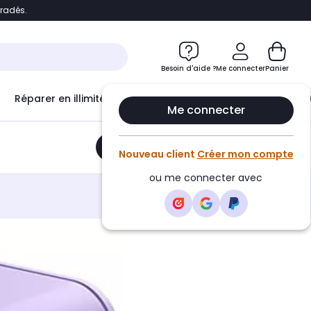
bradés.
e
Accéder directement au chatbot
Besoin d'aide ?
Me connecter
Panier
Réparer en illimité avec
Le Club Infinity
Econ
Me connecter
Ajouter au panier
•
19,99€
Nouveau client
Créer mon compte
ou me connecter avec