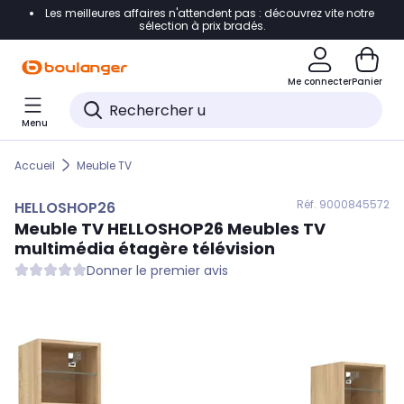
Les meilleures affaires n'attendent pas : découvrez vite notre
Accéder directement à la navigation
sélection à prix bradés.
Accéder directement au contenu
Me connecter
Panier
Accéder directement au pied de page
Menu
Accéder directement au chatbot
Accueil
Meuble TV
Réf. 900
0845572
HELLOSHOP26
Meuble TV
HELLOSHOP26
Meubles TV
multimédia étagère télévision
Donner le premier avis