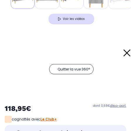
Voir les vidéos
Quitter la vue 360°
dont 0,68€
d'éco-part.
118,95€
cagnottés avec
Le Club+