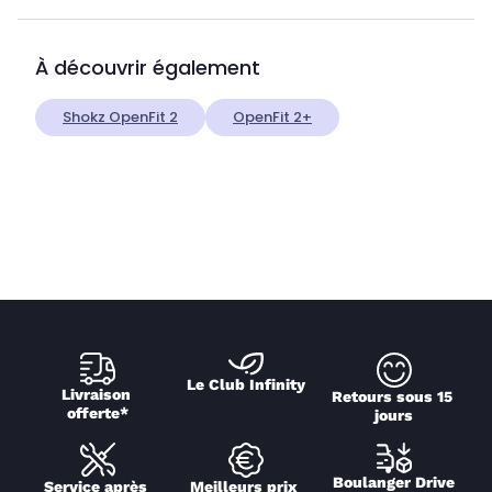
À découvrir également
Shokz OpenFit 2
OpenFit 2+
Le Club Infinity
Livraison 
Retours sous 15 
offerte*
jours
Boulanger Drive
Service après 
Meilleurs prix 