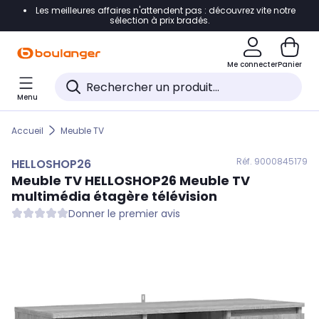
Les meilleures affaires n'attendent pas : découvrez vite notre
Accéder directement à la navigation
sélection à prix bradés.
Accéder directement au contenu
Me connecter
Panier
Accéder directement au pied de page
Menu
Accéder directement au chatbot
Accueil
Meuble TV
Réf. 900
0845179
HELLOSHOP26
Meuble TV
HELLOSHOP26
Meuble TV
multimédia étagère télévision
Donner le premier avis