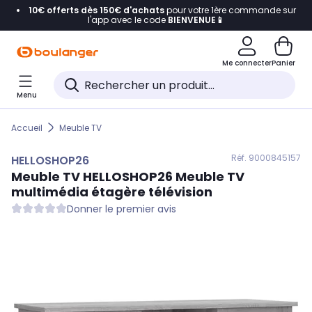
10€ offerts dès 150€ d'achats
pour votre 1ère commande sur
Accéder directement à la navigation
l'app avec le code
BIENVENUE📱
Accéder directement au contenu
Me connecter
Panier
Accéder directement au pied de page
Menu
Accéder directement au chatbot
Accueil
Meuble TV
Réf. 900
0845157
HELLOSHOP26
Meuble TV
HELLOSHOP26
Meuble TV
multimédia étagère télévision
Donner le premier avis