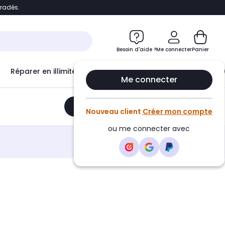
bradés.
e
Accéder directement au chatbot
Besoin d'aide ?
Me connecter
Panier
Réparer en illimité avec
Le Club Infinity
Econ
Me connecter
Ajouter au panier
•
149,95€
Nouveau client
Créer mon compte
ou me connecter avec