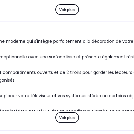
Voir plus
moderne qui s'intègre parfaitement à la décoration de votre 
exceptionnelle avec une surface lisse et présente également résis
ompartiments ouverts et de 2 tiroirs pour garder les lecteurs d
ganisés.
ur placer votre téléviseur et vos systèmes stéréo ou certains ob
cor intérieur actuel ! Le design scandinave s’inspire en se conc
Voir plus
.