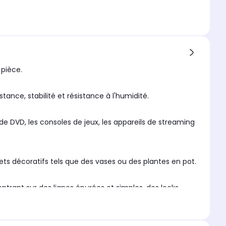
pièce.
tance, stabilité et résistance à l'humidité.
e DVD, les consoles de jeux, les appareils de streaming
jets décoratifs tels que des vases ou des plantes en pot.
entrant sur des lignes épurées et simples, des looks