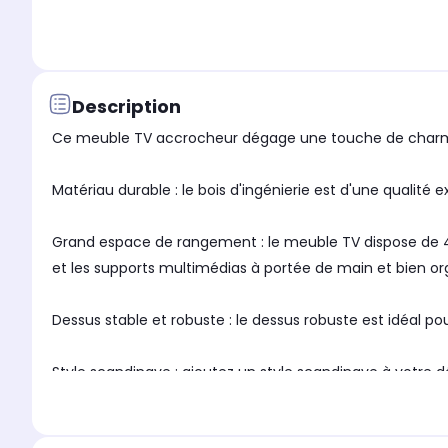
Description
Ce meuble TV accrocheur dégage une touche de charme 
Matériau durable : le bois d'ingénierie est d'une qualité 
Grand espace de rangement : le meuble TV dispose de 4 c
et les supports multimédias à portée de main et bien or
Dessus stable et robuste : le dessus robuste est idéal po
Style scandinave : ajoutez un style scandinave à votre dé
minimalistes et la fonctionnalité sans sacrifier la beauté