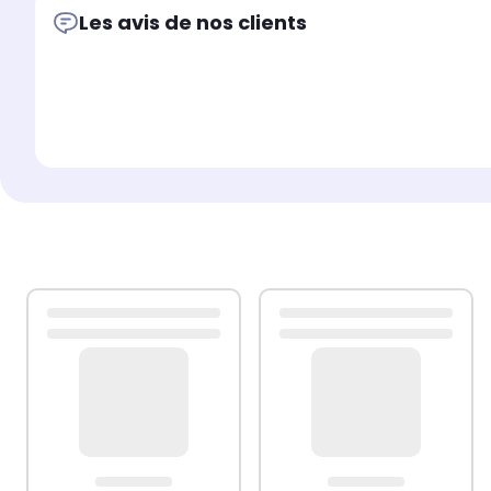
Attention :Afin d'éviter qu'il ne bascule, ce produit doit êt
Les avis de nos clients
Remarque :Chaque produit est livré avec un manuel de 
Couleur : chêne sonoma
Matériau : bois d'ingénierie, bois d'eucalyptus massif
Dimensions : 102 x 44,5 x 50 cm (l x P x H)