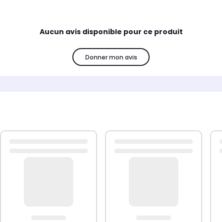
re utilisé avec le dispositif de fixation murale fourni.
montage dans la boîte pour un montage facile.
Aucun avis disponible pour ce produit
Donner mon avis