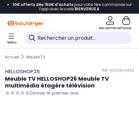
10€ offerts dès 150€ d'achats
pour votre 1ère commande sur
Accéder directement à la navigation
l'app avec le code
BIENVENUE📱
Accéder directement au contenu
Me connecter
Panier
Accéder directement au pied de page
Menu
Accéder directement au chatbot
Accueil
Meuble TV
Réf. 900
0844963
HELLOSHOP26
Meuble TV
HELLOSHOP26
Meuble TV
multimédia étagère télévision
Donner le premier avis