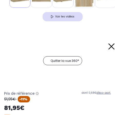
Voir les vidéos
Quitter la vue 360°
Prix de référence
dont 0,68€
d'éco-part.
oldPrice
91,95€
-11%
81,95€