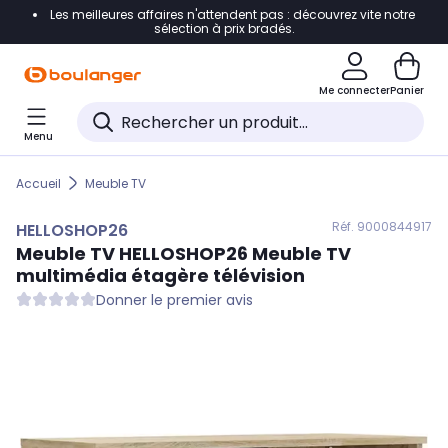
Les meilleures affaires n'attendent pas : découvrez vite notre
Accéder directement à la navigation
sélection à prix bradés.
Accéder directement au contenu
Me connecter
Panier
Accéder directement au pied de page
Menu
Accéder directement au chatbot
Accueil
Meuble TV
Réf. 900
0844917
HELLOSHOP26
Meuble TV
HELLOSHOP26
Meuble TV
multimédia étagère télévision
Donner le premier avis