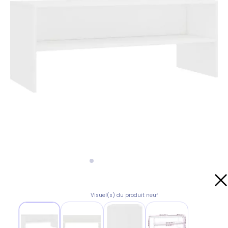
Visuel(s) du produit neuf