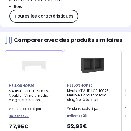
LxHxP : 40 x 40 x 40 cm
Bois
Toutes les caractéristiques
Comparer avec des produits similaires
HELLOSHOP26
HE
HELLOSHOP26
Meuble TV HELLOSHOP26
Me
Meuble TV HELLOSHOP26
Meuble TV multimédia
Meu
Meuble TV multimédia
étagère télévision
40
étagère télévision
Vendu et expédié par
Ven
Vendu et expédié par
Helloshop26
Hel
Helloshop26
52,95€
5
77,95€