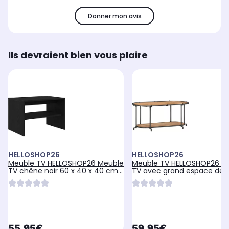
Donner mon avis
Ils devraient bien vous plaire
HELLOSHOP26
HELLOSHOP26
Meuble TV HELLOSHOP26 Meuble
Meuble TV HELLOSHOP26 M
TV chêne noir 60 x 40 x 40 cm
TV avec grand espace de
dou
rangement
currentPrice
currentPrice
55,95€
59,95€