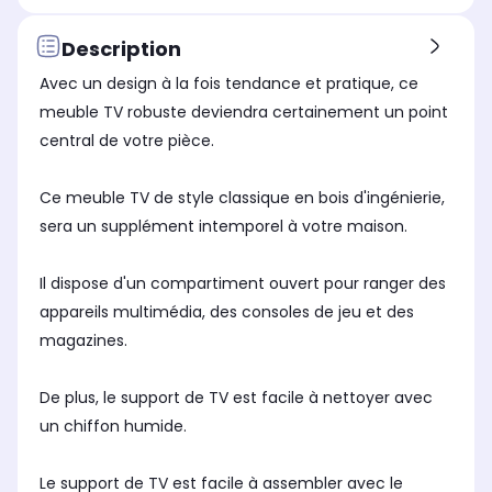
Non
No
Non
Support TV intégré
Sup
Support TV intégré
Description
Non
No
Non
Avec un design à la fois tendance et pratique, ce
Matériau
Mat
Matériau
Bois
Bo
Bois
meuble TV robuste deviendra certainement un point
central de votre pièce.
Coloris
Col
Coloris
Bois
Noi
Blanc
Ce meuble TV de style classique en bois d'ingénierie,
Matériau
Mat
Matériau
Bois
Bo
Bois
sera un supplément intemporel à votre maison.
Il dispose d'un compartiment ouvert pour ranger des
appareils multimédia, des consoles de jeu et des
magazines.
De plus, le support de TV est facile à nettoyer avec
un chiffon humide.
Le support de TV est facile à assembler avec le