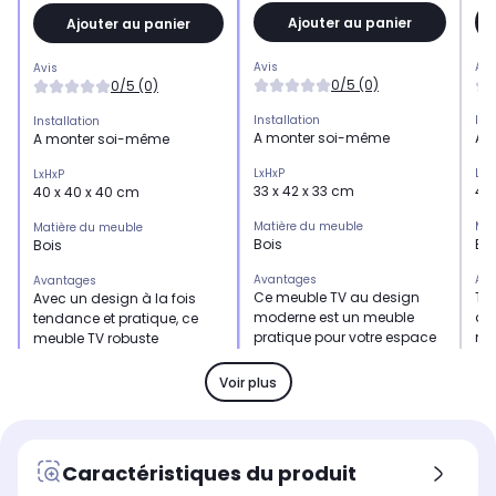
Ajouter au panier
Ajouter au panier
Avis
Avi
Avis
0/5 (0)
0/5 (0)
Installation
Ins
Installation
A monter soi-même
A 
A monter soi-même
LxHxP
LxH
LxHxP
33 x 42 x 33 cm
40
40 x 40 x 40 cm
Matière du meuble
Mat
Matière du meuble
Bois
Bo
Bois
Avantages
Ava
Avantages
Ce meuble TV au design
Tr
Avec un design à la fois
moderne est un meuble
de 
tendance et pratique, ce
pratique pour votre espace
me
meuble TV robuste
de vie.
deviendra certainement un
point central de votre pièce.
Voir plus
Recommandé pour un téléviseur
Rec
Recommandé pour un téléviseur
de
de
de
jusqu'à 23 pouces
ju
jusqu'à 23 pouces
Caractéristiques du produit
Cache câble
Cac
Cache câble