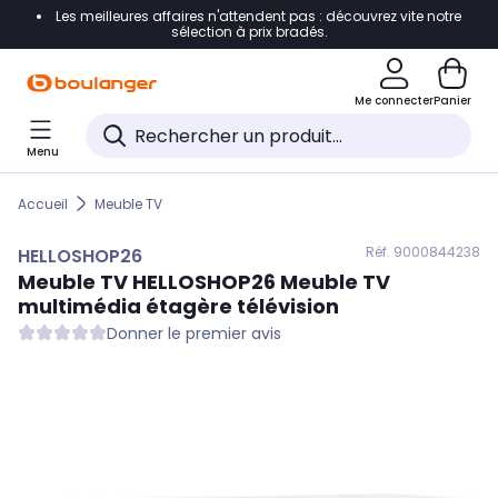
Les meilleures affaires n'attendent pas : découvrez vite notre
Accéder directement à la navigation
sélection à prix bradés.
Accéder directement au contenu
Me connecter
Panier
Accéder directement au pied de page
Menu
Accéder directement au chatbot
Accueil
Meuble TV
Réf. 900
0844238
HELLOSHOP26
Meuble TV
HELLOSHOP26
Meuble TV
multimédia étagère télévision
Donner le premier avis