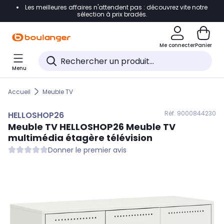
Les meilleures affaires n'attendent pas : découvrez vite notre
Accéder directement à la navigation
sélection à prix bradés.
Accéder directement au contenu
Me connecter
Panier
Accéder directement au pied de page
Menu
Accéder directement au chatbot
Accueil
Meuble TV
Réf. 900
0844230
HELLOSHOP26
Meuble TV
HELLOSHOP26
Meuble TV
multimédia étagère télévision
Donner le premier avis