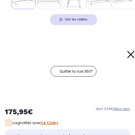
Voir les vidéos
Quitter la vue 360°
dont 0,68€
d'éco-part.
175,95€
cagnottés avec
Le Club+