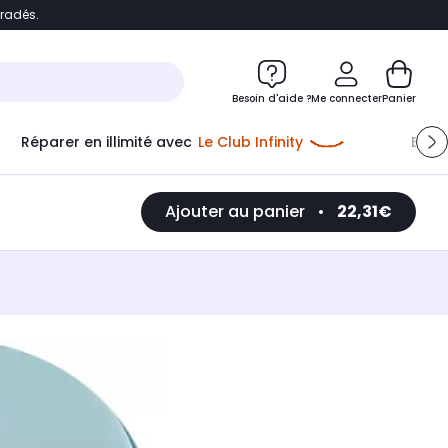
bradés.
e
Accéder directement au chatbot
Besoin d'aide ?
Me connecter
Panier
Réparer en illimité avec
Le Club Infinity
Econ
Ajouter au panier
•
22,31€