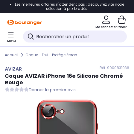
Les meilleures affaires n'attendent pas : découvrez vite notre
Accéder directement à la navigation
sélection à prix bradés.
Accéder directement au contenu
Me connecter
Panier
Accéder directement au pied de page
Menu
Accéder directement au chatbot
Accueil
Coque - Etui - Protège écran
Réf. 900
0831036
AVIZAR
Coque
AVIZAR
iPhone 16e Silicone Chromé
Rouge
Donner le premier avis