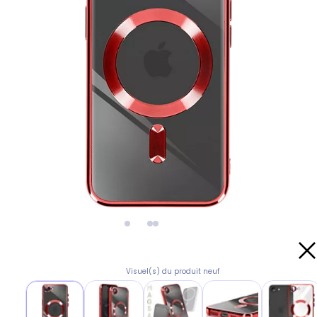
Visuel(s) du produit neuf