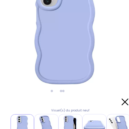
Visuel(s) du produit neuf