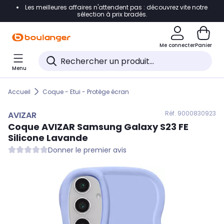
Les meilleures affaires n'attendent pas : découvrez vite notre
Accéder directement à la navigation
sélection à prix bradés.
Accéder directement au contenu
Me connecter
Panier
Accéder directement au pied de page
Menu
Accéder directement au chatbot
Accueil
Coque - Etui - Protège écran
Réf. 900
0830923
AVIZAR
Coque
AVIZAR
Samsung Galaxy S23 FE
Silicone Lavande
Donner le premier avis