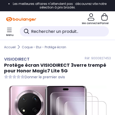
Les meilleures affaires n'attendent pas : découvrez vite notre
Accéder directement à la navigation
sélection à prix bradés.
Accéder directement au contenu
Me connecter
Panier
Accéder directement au pied de page
Menu
Accéder directement au chatbot
Accueil
Coque - Etui - Protège écran
Réf. 900
0827453
VISIODIRECT
Protège écran
VISIODIRECT
3verre trempé
pour Honor Magic7 Lite 5G
Donner le premier avis