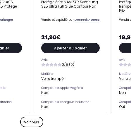
ERGLASS
Protège écran AVIZAR Samsung
Protèg
5 Protège
S25 Ultra Full Glue Contour Noir
tremp
Priv
oulanger
Vendu et expédié par
Destock Access
Vendu e
21,90€
19,
anier
Ajouter au panier
Avis
Avis
0/5 (0)
Matière
Matière
Verre trempé
Verre 
Safe
Compatible Apple MagSafe
Compat
Non
Non
nduction
Compatible chargeur induction
Compati
Non
Oui
s)
Emplacement(s) carte(s)
Emplac
Non
Non
Voir plus
Type de protection
Type de