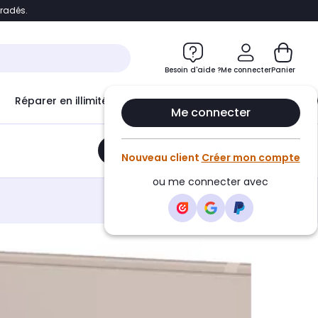
bradés.
e
Accéder directement au chatbot
Besoin d'aide ?
Me connecter
Panier
Réparer en illimité avec
Le Club Infinity
Econ
Me connecter
Ajouter au panier
•
19,99€
Nouveau client
Créer mon compte
ou me connecter avec