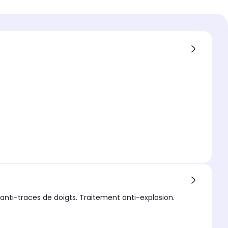
tion écran
 compatible
ung
compatible 1
ng S25+
extérieur
nti-traces de doigts. Traitement anti-explosion.