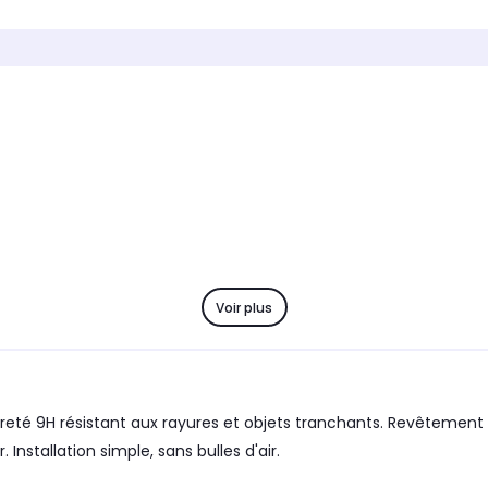
Protection écran
Protec
Marque compatible
Marque
Samsung
Sams
Modèle compatible 1
Modèle 
25
Samsung Galaxy S25 Ultra
Samsu
Coloris extérieur
Coloris 
Transparent
Noir
Voir plus
té 9H résistant aux rayures et objets tranchants. Revêtement a
Installation simple, sans bulles d'air.