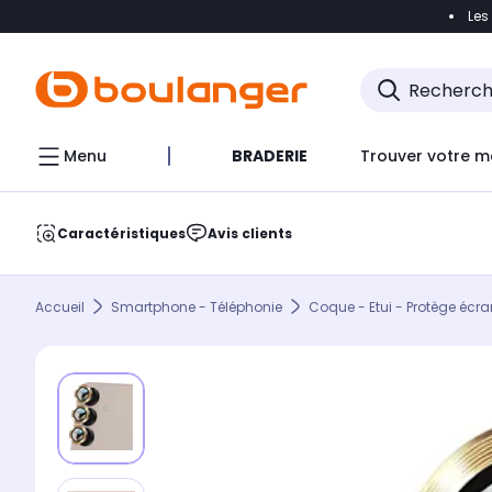
Les
Accéder directement à la navigation
Accéder direct
Menu
BRADERIE
Trouver votre m
Caractéristiques
Avis clients
Accueil
Smartphone - Téléphonie
Coque - Etui - Protège écra