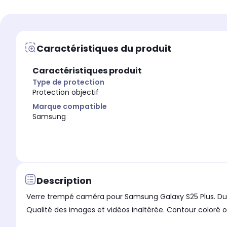
Protection écran
Protection objectif
Marque compatible
Marque compatible
Samsung
Samsung
Caractéristiques du produit
Modèle compatible 1
Modèle compatible 1
Samsung Galaxy S
Samsung Galaxy S25 Plus
Caractéristiques produit
Coloris extérieur
Coloris extérieur
Transparent
Doré
Type de protection
Protection objectif
Marque compatible
Samsung
Description
Verre trempé caméra pour Samsung Galaxy S25 Plus. Dure
Qualité des images et vidéos inaltérée. Contour coloré or. 