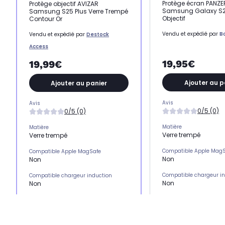
Protège écran PANZ
Protège objectif AVIZAR
Samsung Galaxy S2
Samsung S25 Plus Verre Trempé
Objectif
Contour Or
Vendu et expédié par
B
Vendu et expédié par
Destock
Access
19,95€
19,99€
Ajouter au p
Ajouter au panier
Avis
Avis
0/5 (0)
0/5 (0)
Matière
Matière
Verre trempé
Verre trempé
Compatible Apple Mag
Compatible Apple MagSafe
Non
Non
Compatible chargeur i
Compatible chargeur induction
Non
Non
Emplacement(s) carte(
Emplacement(s) carte(s)
Non
Non
Type de protection
Type de protection