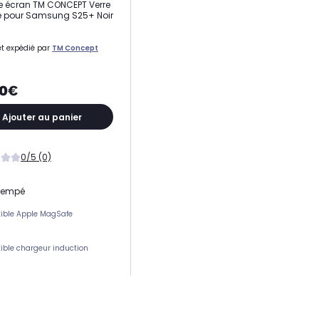
e écran TM CONCEPT Verre
é pour Samsung S25+ Noir
t expédié par
TM Concept
90€
Ajouter au panier
0/5 (0)
trempé
ible Apple MagSafe
ble chargeur induction
ement(s) carte(s)
 protection