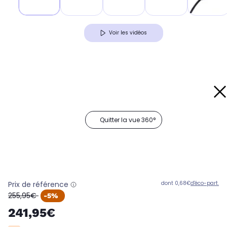
Voir les vidéos
Quitter la vue 360°
Prix de référence
dont 0,68€
d'éco-part.
oldPrice
255,95€
-5%
241,95€