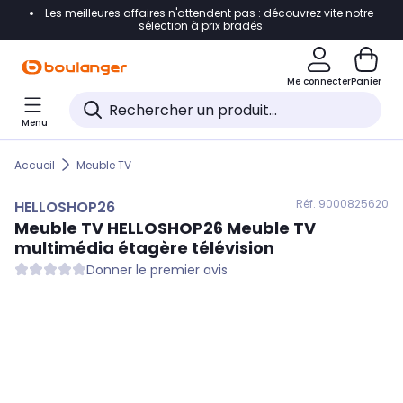
Les meilleures affaires n'attendent pas : découvrez vite notre
Accéder directement à la navigation
sélection à prix bradés.
Accéder directement au contenu
Me connecter
Panier
Accéder directement au pied de page
Menu
Accéder directement au chatbot
Accueil
Meuble TV
Réf. 900
0825620
HELLOSHOP26
Meuble TV
HELLOSHOP26
Meuble TV
multimédia étagère télévision
Donner le premier avis