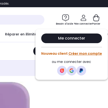
bradés.
e
Accéder directement au chatbot
Besoin d'aide ?
Me connecter
Panier
Réparer en illimité avec
Le Club Infinity
Econ
Me connecter
Ajouter au panier
•
19,99€
Nouveau client
Créer mon compte
ou me connecter avec