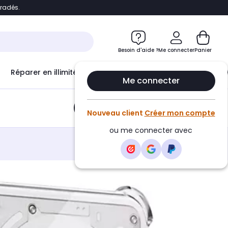
bradés.
e
Accéder directement au chatbot
Besoin d'aide ?
Me connecter
Panier
Réparer en illimité avec
Le Club Infinity
Econ
Me connecter
Ajouter au panier
•
7,99€
Nouveau client
Créer mon compte
ou me connecter avec