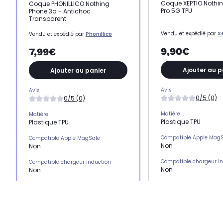
Coque XEPTIO Nothi
Coque PHONILLICO Nothing
Pro 5G TPU
Phone 3a - Antichoc
Transparent
Vendu et expédié par
X
Vendu et expédié par
Phonillico
9,90€
7,99€
Ajouter au p
Ajouter au panier
Avis
Avis
0/5 (0)
0/5 (0)
Matière
Matière
Plastique TPU
Plastique TPU
Compatible Apple Mag
Compatible Apple MagSafe
Non
Non
Compatible chargeur i
Compatible chargeur induction
Non
Non
Emplacement(s) carte(
Emplacement(s) carte(s)
Non
Non
Type de protection
Type de protection
Coque
Coque