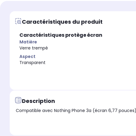
Marque compatible
Marque compatible
Nothing
Nothing
Caractéristiques du produit
Modèle compatible 1
Modèle compatible 1
Nothing Phone 4a Pr
Nothing Phone (3a)
Caractéristiques protège écran
Coloris extérieur
Coloris extérieur
Transparent
Transparent
Matière
Verre trempé
Aspect
Transparent
Description
Compatible avec Nothing Phone 3a (écran 6,77 pouces). C