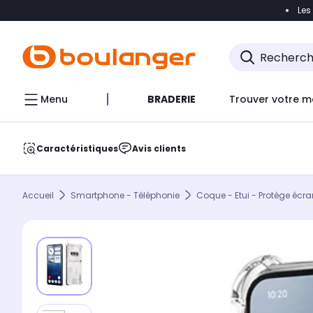
Les
Accéder directement à la navigation
Accéder direct
Menu
BRADERIE
Trouver votre m
Caractéristiques
Avis clients
Accueil
Smartphone - Téléphonie
Coque - Etui - Protège écra