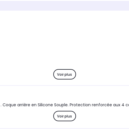
Marque compatible
Marque
Nothing
Nothi
Modèle compatible 1
Modèle 
o
Nothing Phone 4a
Nothin
Coloris extérieur
Coloris 
Transparent
Rouge
Voir plus
oque arrière en Silicone Souple. Protection renforcée aux 4 co
Voir plus