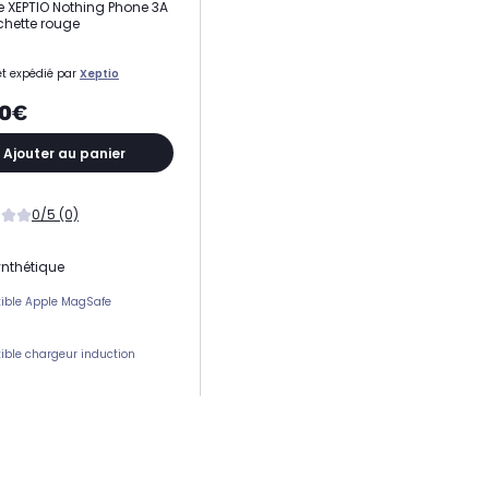
 XEPTIO Nothing Phone 3A
hette rouge
t expédié par
Xeptio
90€
Ajouter au panier
0/5 (0)
ynthétique
ible Apple MagSafe
ble chargeur induction
ement(s) carte(s)
 protection
e