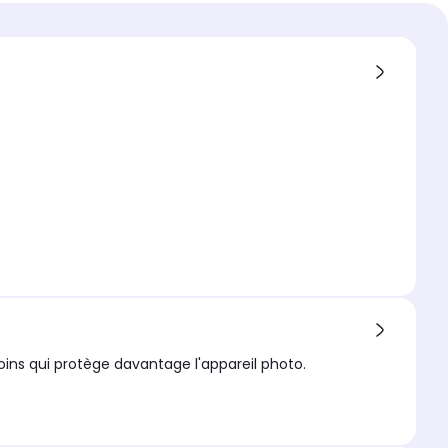
 compatible
ng
compatible 1
g Phone (3a)
extérieur
ins qui protège davantage l'appareil photo.