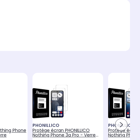
PHONILLICO
PHONILLICO
thing Phone
Protège écran PHONILLICO
Protège écran
rre
Nothing Phone 3a Pro - Verre
Nothing Phone
trempé x2
trempé x2