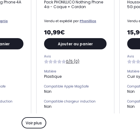
ng Phone 4A
Pack PHONILLICO Nothing Phone
Housse
4a - Coque + Cordon
5G poc
eptio
Vendu et expédié par
Phonillico
Vendu e
10,99€
15,
anier
Ajouter au panier
Avis
Avis
0/5 (0)
Matière
Matière
Plastique
Cuir s
Safe
Compatible Apple MagSafe
Compat
Non
Non
nduction
Compatible chargeur induction
Compati
Non
Non
s)
Emplacement(s) carte(s)
Emplac
Non
Non
Voir plus
Type de protection
Type de
Pack
Houss