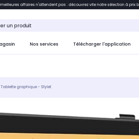
 meilleures affaires n'attendent pas : découvrez vite notre sélection à prix 
ement au contenu
Accéder directement au pied de pag
agasin
Nos services
Télécharger l'application
Tablette graphique - Stylet