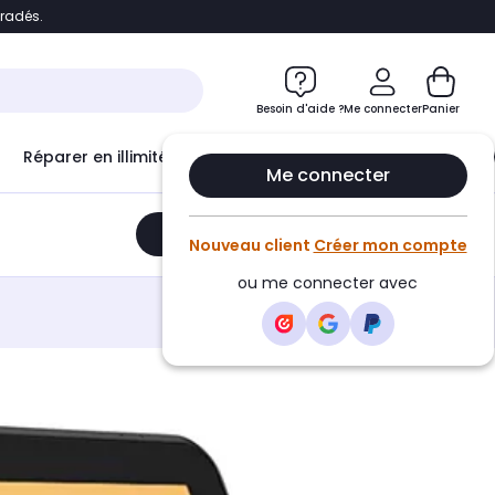
bradés.
e
Accéder directement au chatbot
Besoin d'aide ?
Me connecter
Panier
Réparer en illimité avec
Le Club Infinity
Econ
Me connecter
Ajouter au panier
•
799,00€
Nouveau client
Créer mon compte
ou me connecter avec