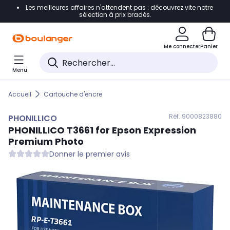
Les meilleures affaires n'attendent pas : découvrez vite notre
Accéder directement à la navigation
sélection à prix bradés.
Accéder directement au contenu
Me connecter
Panier
Accéder directement au pied de page
Menu
Accéder directement au chatbot
Accueil
Cartouche d'encre
Réf. 900
0823880
PHONILLICO
PHONILLICO
T3661 for Epson Expression
Premium Photo
Donner le premier avis