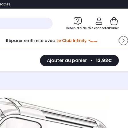
bradés.
e
Accéder directement au chatbot
Besoin d'aide ?
Me connecter
Panier
Réparer en illimité avec
Le Club Infinity
Econ
Ajouter au panier
•
13,93€