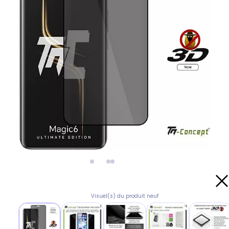
Visuel(s) du produit neuf