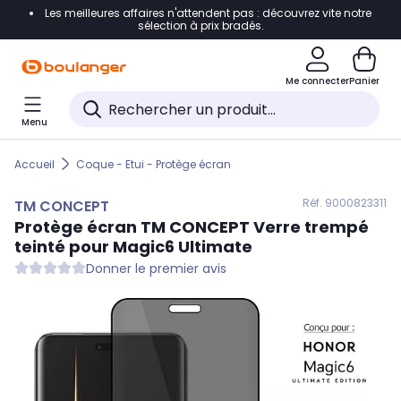
Les meilleures affaires n'attendent pas : découvrez vite notre
Accéder directement à la navigation
sélection à prix bradés.
Accéder directement au contenu
Me connecter
Panier
Accéder directement au pied de page
Menu
Accéder directement au chatbot
Accueil
Coque - Etui - Protège écran
Réf. 900
0823311
TM CONCEPT
Protège écran
TM CONCEPT
Verre trempé
teinté pour Magic6 Ultimate
Donner le premier avis