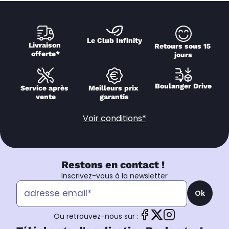
Le Club Infinity
Livraison 
Retours sous 15 
offerte*
jours
Boulanger Drive
Service après 
Meilleurs prix 
vente
garantis
Voir conditions*
Restons en contact !
Inscrivez-vous à la newsletter
Ok
Ou retrouvez-nous sur :