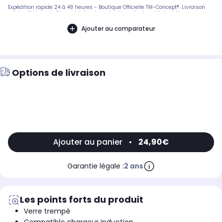
Expédition rapide 24 à 48 heures - Boutique Officielle TM-Concept®. Livraison
suivie offerte en boîtier rigide haute protection. - Inclus : kit de nettoyage
complet + notice de pose en français. SAV réactif basé en France.
Ajouter au comparateur
Options de livraison
Ajouter au panier
•
24,90€
Garantie légale :
2 ans
Les points forts du produit
Verre trempé