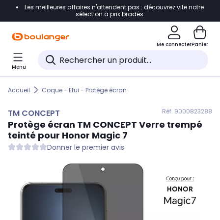
Les meilleures affaires n'attendent pas : découvrez vite notre
Accéder directement à la navigation
sélection à prix bradés.
Accéder directement au contenu
Me connecter
Panier
Accéder directement au pied de page
Menu
Accéder directement au chatbot
Accueil
Coque - Etui - Protège écran
Réf. 900
0823288
TM CONCEPT
Protège écran
TM CONCEPT
Verre trempé
teinté pour Honor Magic 7
Donner le premier avis