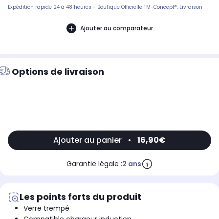
Expédition rapide 24 à 48 heures - Boutique Officielle TM-Concept®. Livraison
suivie offerte en boîtier rigide haute protection. - Inclus : kit de nettoyage
complet + notice de pose en français. SAV réactif basé en France.
Ajouter au comparateur
Options de livraison
Ajouter au panier
•
16,90€
Garantie légale :
2 ans
Les points forts du produit
Verre trempé