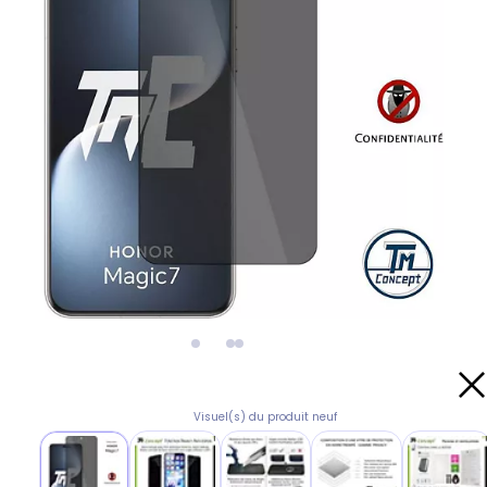
Visuel(s) du produit neuf