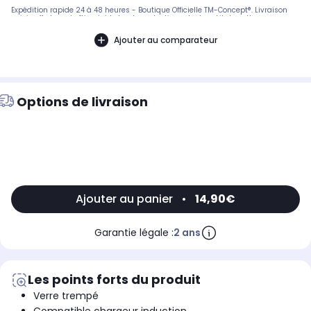
Expédition rapide 24 à 48 heures - Boutique Officielle TM-Concept®. Livraison
suivie offerte en boîtier rigide haute protection. - Inclus : kit de nettoyage
complet + notice de pose en français. SAV réactif basé en France.
Ajouter au comparateur
Options de livraison
Ajouter au panier
•
14,90€
Garantie légale :
2 ans
Les points forts du produit
Verre trempé