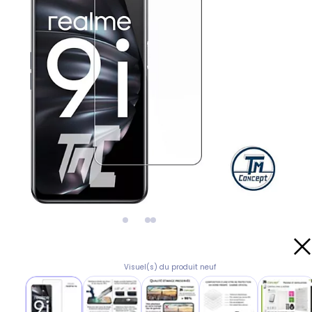
Visuel(s) du produit neuf