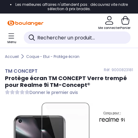
Les meilleures affaires n'attendent pas : découvrez vite notre
Accéder directement à la navigation
sélection à prix bradés.
Accéder directement au contenu
Me connecter
Panier
Accéder directement au pied de page
Menu
Accéder directement au chatbot
Accueil
Coque - Etui - Protège écran
Réf. 900
0823181
TM CONCEPT
Protège écran
TM CONCEPT
Verre trempé
pour Realme 9i TM-Concept®
Donner le premier avis