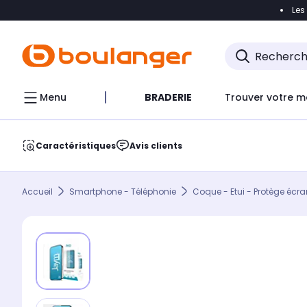
Les
Accéder directement à la navigation
Accéder direct
Menu
BRADERIE
Trouver votre m
Caractéristiques
Avis clients
Accueil
Smartphone - Téléphonie
Coque - Etui - Protège écra