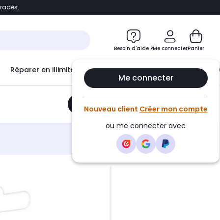
bradés.
e
Accéder directement au chatbot
Besoin d'aide ?
Me connecter
Panier
Réparer en illimité avec
Le Club Infinity
Econ
Me connecter
Ajouter au panier
•
14,90€
Nouveau client
Créer mon compte
ou me connecter avec