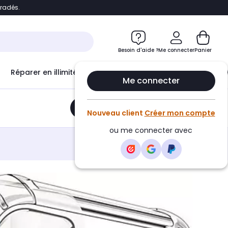
bradés.
e
Accéder directement au chatbot
Besoin d'aide ?
Me connecter
Panier
Réparer en illimité avec
Le Club Infinity
Econ
Me connecter
Ajouter au panier
•
14,90€
Nouveau client
Créer mon compte
ou me connecter avec