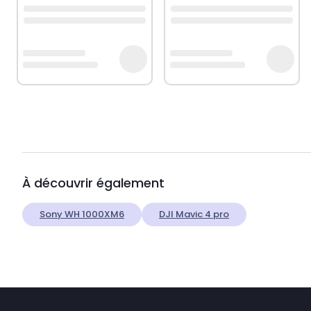
Dimensions : 41 x 31 x 45 cm (L x l x H)
Nombre de tiroirs : 1
Nombre de compartiments : 1
Avec des lumières LED
À découvrir également
Assemblage requis : oui
Sony WH 1000XM6
DJI Mavic 4 pro