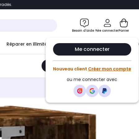
bradés.
e
Accéder directement au chatbot
Besoin d'aide ?
Me connecter
Panier
Réparer en illimité avec
Le Club Infinity
Econ
Me connecter
Ajouter au panier
•
90,95€
Nouveau client
Créer mon compte
ou me connecter avec