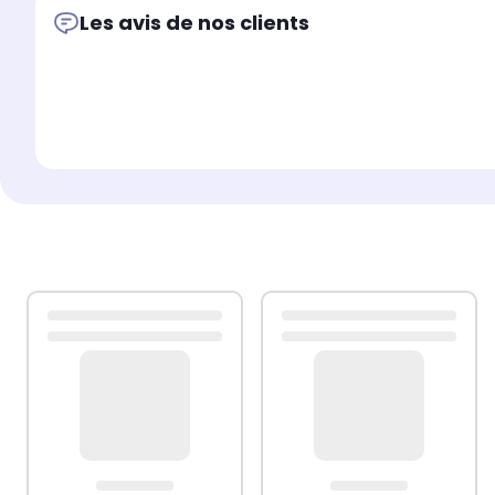
Gain de place : la conception murale optimise l'espace
Les avis de nos clients
Design personnalisable : le meuble TV flottant offre des 
muraux pour créer un centre de divertissement complet
Bon à savoir :Les vis et les chevilles pour l'intérieur du m
Nous vous conseillons de trouver et d'utiliser des vis et
Si vous n'êtes pas sûr, vous pouvez consulter un professi
Veuillez lire et suivre chaque étape des instructions.
Ce produit est doté d'un connecteur USB qui nécessite u
Couleur : chêne fumé
Matériau : bois d'ingénierie