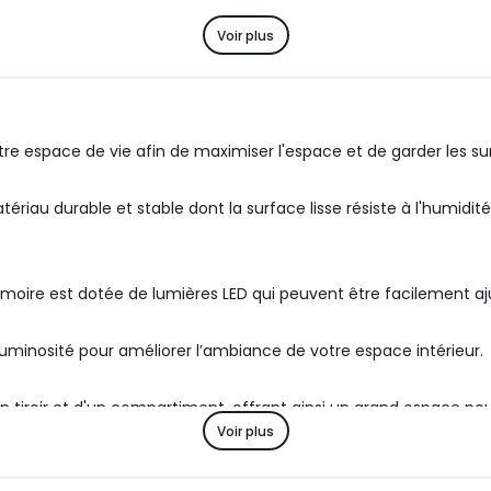
Voir plus
otre espace de vie afin de maximiser l'espace et de garder les
atériau durable et stable dont la surface lisse résiste à l'humidit
moire est dotée de lumières LED qui peuvent être facilement aj
luminosité pour améliorer l’ambiance de votre espace intérieur.
roir et d'un compartiment, offrant ainsi un grand espace pour r
Voir plus
ganisés et à portée de main.