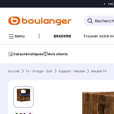
Les
Accéder directement à la navigation
Accéder direct
Menu
BRADERIE
Trouver votre m
Caractéristiques
Avis clients
Accueil
Tv - Image - Son
Support - Meuble
Meuble TV