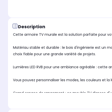
Description
Cette armoire TV murale est la solution parfaite pour v
Matériau stable et durable : le bois d'ingénierie est un m
choix fiable pour une grande variété de projets.
Lumières LED RVB pour une ambiance agréable : cette ar
Vous pouvez personnaliser les modes, les couleurs et la 
Grand espace de rangement : ce meuble TV dispose d'un ti
les accessoires multimédias et d'autres articles bien or