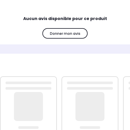
 mural inutilisé en le transformant en un espace de rangement 
possibilités de conception infinies, vous permettant de l'utilis
Aucun avis disponible pour ce produit
.
Donner mon avis
ur ne sont pas incluses.
 des chevilles adaptées spécifiquement à vos murs.
onnel.
ne source d'alimentation USB de 5V certifiée (non incluse).