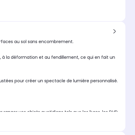
 surfaces au sol sans encombrement.
é, à la déformation et au fendillement, ce qui en fait un
ustées pour créer un spectacle de lumière personnalisé.
anger vos objets quotidiens tels que les livres, les DVD,