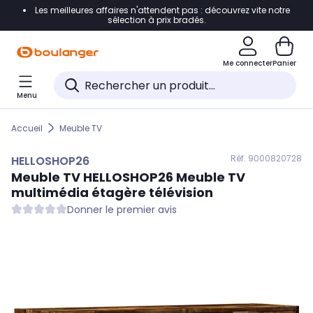
Les meilleures affaires n'attendent pas : découvrez vite notre
Accéder directement à la navigation
sélection à prix bradés.
Accéder directement au contenu
Me connecter
Panier
Accéder directement au pied de page
Menu
Accéder directement au chatbot
Accueil
Meuble TV
Réf. 900
0820728
HELLOSHOP26
Meuble TV
HELLOSHOP26
Meuble TV
multimédia étagère télévision
Donner le premier avis