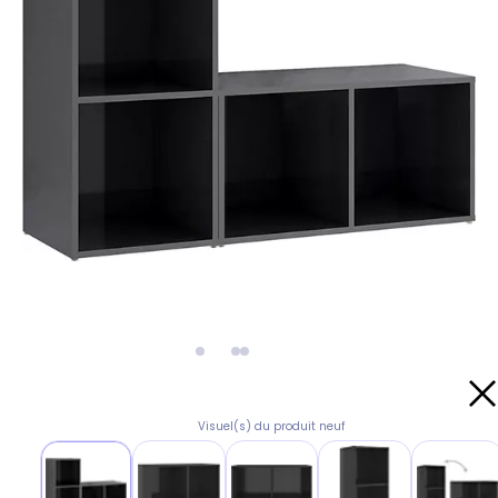
Visuel(s) du produit neuf