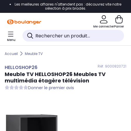
Les meilleures affaires n'attendent pas : découvrez vite notre
Accéder directement à la navigation
sélection à prix bradés.
Accéder directement au contenu
Me connecter
Panier
Accéder directement au pied de page
Menu
Accéder directement au chatbot
Accueil
Meuble TV
Réf. 900
0820721
HELLOSHOP26
Meuble TV
HELLOSHOP26
Meubles TV
multimédia étagère télévision
Donner le premier avis