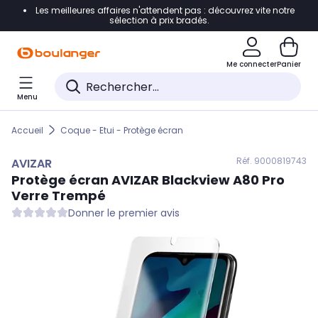
Les meilleures affaires n'attendent pas : découvrez vite notre
Accéder directement à la navigation
sélection à prix bradés.
Accéder directement au contenu
Me connecter
Panier
Accéder directement au pied de page
Menu
Accéder directement au chatbot
Accueil
Coque - Etui - Protège écran
Réf. 900
0819743
AVIZAR
Protège écran
AVIZAR
Blackview A80 Pro
Verre Trempé
Donner le premier avis