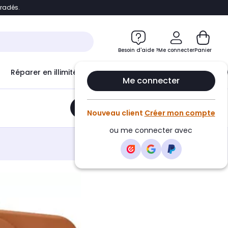
bradés.
e
Accéder directement au chatbot
Besoin d'aide ?
Me connecter
Panier
Réparer en illimité avec
Le Club Infinity
Econ
Me connecter
Ajouter au panier
•
19,99€
Nouveau client
Créer mon compte
ou me connecter avec