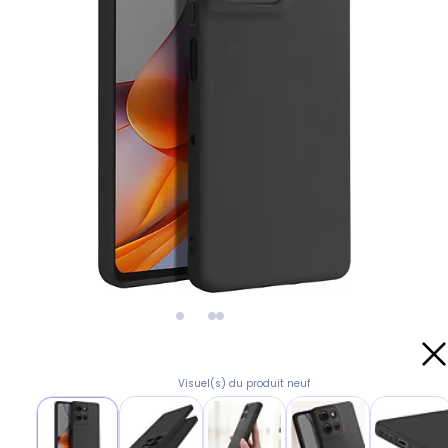
Visuel(s) du produit neuf