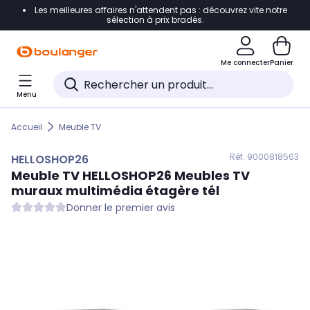
Les meilleures affaires n'attendent pas : découvrez vite notre
Accéder directement à la navigation
sélection à prix bradés.
Accéder directement au contenu
Me connecter
Panier
Accéder directement au pied de page
Menu
Accéder directement au chatbot
Accueil
Meuble TV
Réf. 900
0818563
HELLOSHOP26
Meuble TV
HELLOSHOP26
Meubles TV
muraux multimédia étagère tél
Donner le premier avis