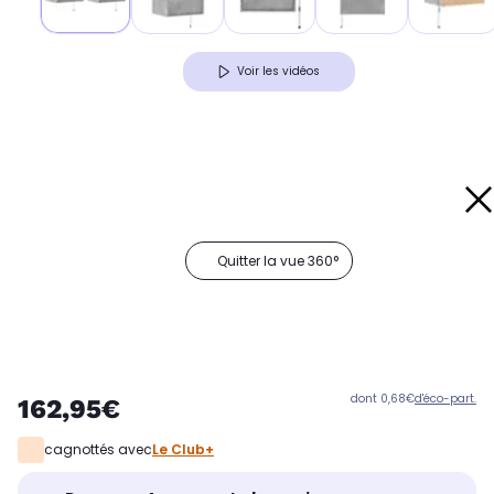
Voir les vidéos
Quitter la vue 360°
dont 0,68€
d'éco-part.
162,95€
cagnottés avec
Le Club+