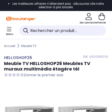
Les meilleures affaires n'attendent pas : découvrez vite notre
Accéder directement à la navigation
sélection à prix bradés.
Accéder directement au contenu
Me connecter
Panier
Accéder directement au pied de page
Menu
Accéder directement au chatbot
Accueil
Meuble TV
Réf. 900
0818209
HELLOSHOP26
Meuble TV
HELLOSHOP26
Meubles TV
muraux multimédia étagère tél
Donner le premier avis