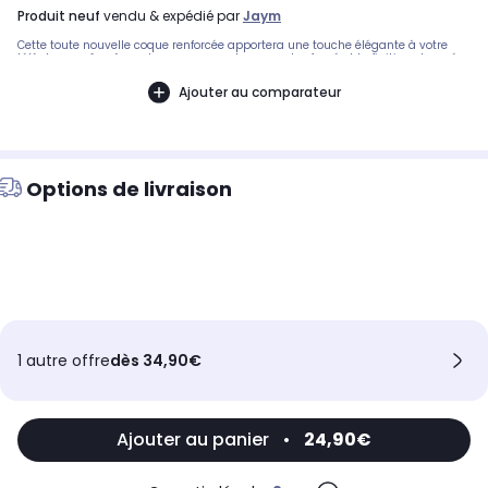
produit neuf
vendu & expédié par
Jaym
Cette toute nouvelle coque renforcée apportera une touche élégante à votre
téléphone grâce à son bumper en couleur, son dos fumé et la finition chromée
de l'anneau magnétique. Avec ses bords surélevés au niveau de la caméra et
de l'écran, elle protègera parfaitement votre téléphone contre les chutes et les
Ajouter au comparateur
rayures. L'anneau magnétique fait office de fonction stand et vous permet de
poser votre téléphone et de regarder aisément vidéos, photos.
Options de livraison
1 autre offre
dès 34,90€
Ajouter au panier
•
24,90€