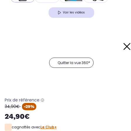
Voir les vidéos
Quitter la vue 360°
Prix de référence
oldPrice
34,90€
-29%
24,90€
cagnottés avec
Le Club+