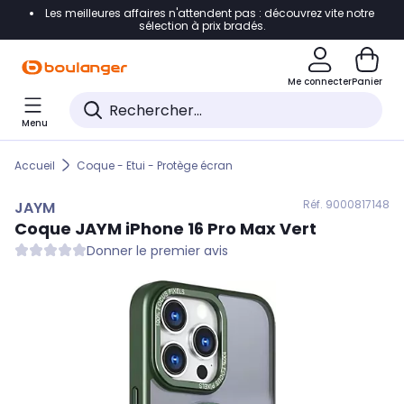
Les meilleures affaires n'attendent pas : découvrez vite notre
Accéder directement à la navigation
sélection à prix bradés.
Accéder directement au contenu
Me connecter
Panier
Accéder directement au pied de page
Menu
Accéder directement au chatbot
Accueil
Coque - Etui - Protège écran
Réf. 900
0817148
JAYM
Coque
JAYM
iPhone 16 Pro Max Vert
Donner le premier avis