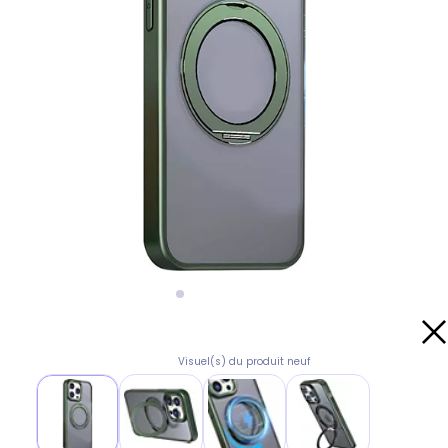
Visuel(s) du produit neuf