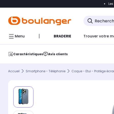
Les
Accéder directement à la navigation
Accéder direct
Menu
BRADERIE
Trouver votre m
Caractéristiques
Avis clients
Accueil
Smartphone - Téléphonie
Coque - Etui - Protège écra