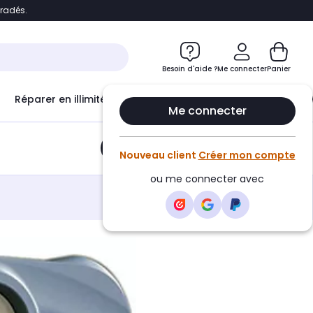
bradés.
e
Accéder directement au chatbot
Besoin d'aide ?
Me connecter
Panier
Réparer en illimité avec
Le Club Infinity
Econ
Me connecter
Ajouter au panier
•
6,90€
Nouveau client
Créer mon compte
ou me connecter avec