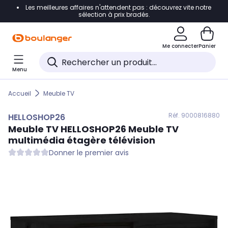
Les meilleures affaires n'attendent pas : découvrez vite notre
Accéder directement à la navigation
sélection à prix bradés.
Accéder directement au contenu
Me connecter
Panier
Accéder directement au pied de page
Menu
Accéder directement au chatbot
Accueil
Meuble TV
Réf. 900
0816880
HELLOSHOP26
Meuble TV
HELLOSHOP26
Meuble TV
multimédia étagère télévision
Donner le premier avis