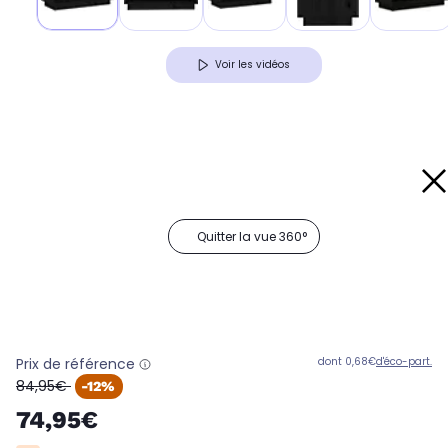
Voir les vidéos
Quitter la vue 360°
Prix de référence
dont 0,68€
d'éco-part.
oldPrice
84,95€
-12%
74,95€