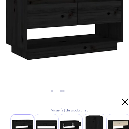
Visuel(s) du produit neuf