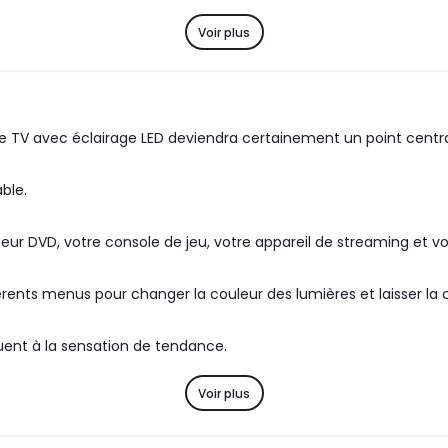
Voir plus
e TV avec éclairage LED deviendra certainement un point centra
able.
eur DVD, votre console de jeu, votre appareil de streaming et v
érents menus pour changer la couleur des lumières et laisser la
uent à la sensation de tendance.
Voir plus
ffon humide.