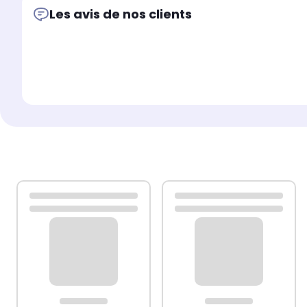
Remarque : ce produit est doté d'un connecteur USB, mais
Les avis de nos clients
Couleur : Blanc
Matériau : bois d'ingénierie
Dimensions : 135 x 39 x 30 cm (L x l x H)
Avec lumière LED RVB