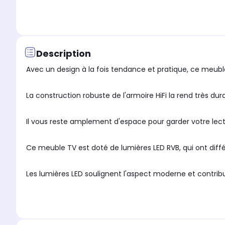
Description
Avec un design à la fois tendance et pratique, ce meubl
La construction robuste de l'armoire HiFi la rend très dur
Il vous reste amplement d'espace pour garder votre lect
Ce meuble TV est doté de lumières LED RVB, qui ont diff
Les lumières LED soulignent l'aspect moderne et contrib
De plus, ce meuble TV est facile à nettoyer avec un chi