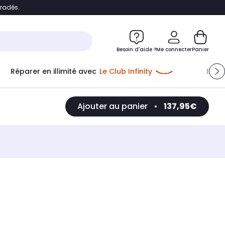
bradés.
e
Accéder directement au chatbot
Besoin d'aide ?
Me connecter
Panier
Réparer en illimité avec
Le Club Infinity
Econ
Ajouter au panier
•
137,95€