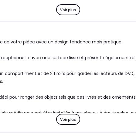
Voir plus
re de votre pièce avec un design tendance mais pratique.
 exceptionnelle avec une surface lisse et présente également rési
mpartiment et de 2 tiroirs pour garder les lecteurs de DVD, les
s.
déal pour ranger des objets tels que des livres et des ornements
euble média peuvent être installés à gauche ou à droite selon vo
Voir plus
montage dans la boîte pour un montage facile.