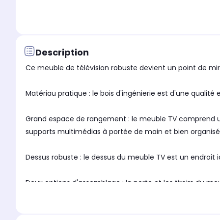
Description
Ce meuble de télévision robuste devient un point de mi
Matériau pratique : le bois d'ingénierie est d'une qualité
Grand espace de rangement : le meuble TV comprend un co
supports multimédias à portée de main et bien organisé
Dessus robuste : le dessus du meuble TV est un endroit i
Deux options d'assemblage : la porte et les tiroirs du m
Remarque :Chaque produit est livré avec un manuel de 