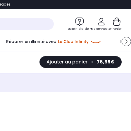
bradés.
e
Accéder directement au chatbot
Besoin d'aide ?
Me connecter
Panier
Réparer en illimité avec
Le Club Infinity
Econ
Ajouter au panier
•
76,95€