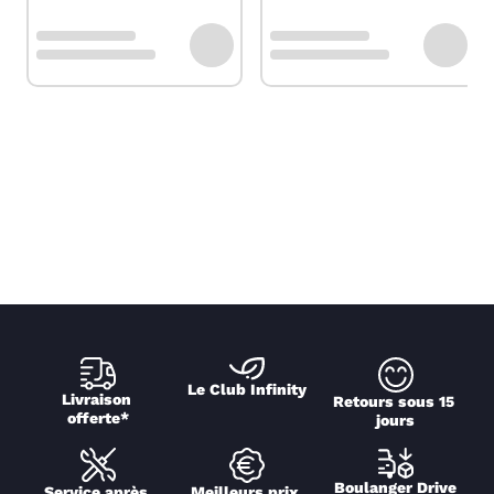
Le Club Infinity
Livraison 
Retours sous 15 
offerte*
jours
Boulanger Drive
Service après 
Meilleurs prix 