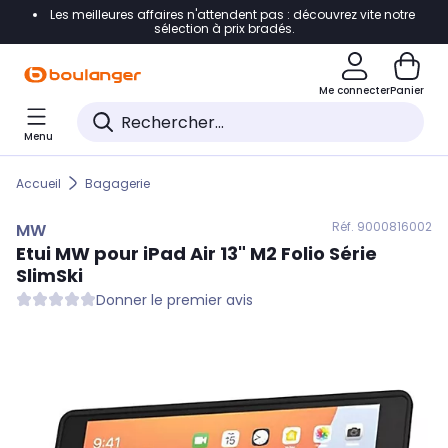
Les meilleures affaires n'attendent pas : découvrez vite notre
Accéder directement à la navigation
sélection à prix bradés.
Accéder directement au contenu
Me connecter
Panier
Accéder directement au pied de page
Menu
Accéder directement au chatbot
Accueil
Bagagerie
Réf. 900
0816002
MW
Etui
MW
pour iPad Air 13" M2 Folio Série
SlimSki
Donner le premier avis