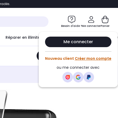
bradés.
e
Accéder directement au chatbot
Besoin d'aide ?
Me connecter
Panier
Réparer en illimité avec
Le Club Infinity
Econ
Me connecter
Ajouter au panier
•
21,90€
Nouveau client
Créer mon compte
ou me connecter avec