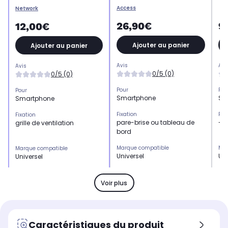
Access
Network
26,90€
9
12,00€
Ajouter au panier
Ajouter au panier
Avis
Avi
Avis
0/5 (0)
0/5 (0)
Pour
Pou
Pour
Smartphone
Sm
Smartphone
Fixation
Fix
Fixation
pare-brise ou tableau de
-
grille de ventilation
bord
Marque compatible
Mar
Marque compatible
Universel
Uni
Universel
Type
Typ
Type
Support
Su
Support
Voir plus
Recharge l'appareil
Rec
Recharge l'appareil
Non
No
Non
Caractéristiques du produit