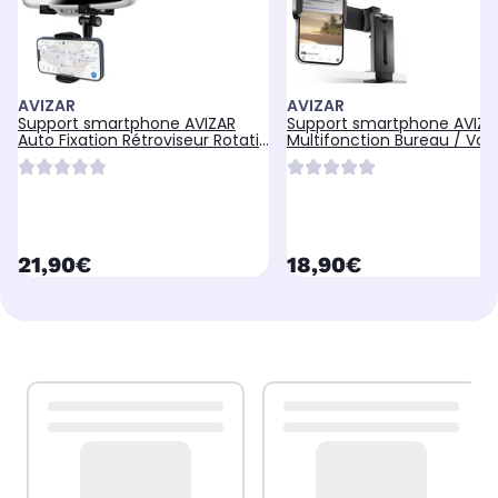
AVIZAR
AVIZAR
Support smartphone AVIZAR
Support smartphone AVIZA
Auto Fixation Rétroviseur Rotatif
Multifonction Bureau / Voit
360°
Train
currentPrice
currentPrice
21,90€
18,90€