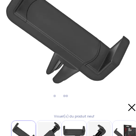
Visuel(s) du produit neuf