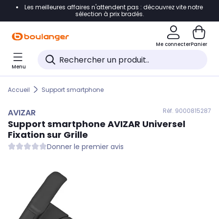
Les meilleures affaires n'attendent pas : découvrez vite notre
Accéder directement à la navigation
sélection à prix bradés.
Accéder directement au contenu
Me connecter
Panier
Accéder directement au pied de page
Menu
Accéder directement au chatbot
Accueil
Support smartphone
Réf. 900
0815287
AVIZAR
Support smartphone
AVIZAR
Universel
Fixation sur Grille
Donner le premier avis