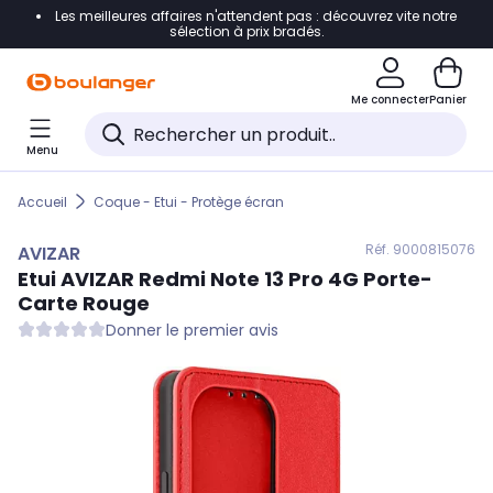
Les meilleures affaires n'attendent pas : découvrez vite notre
Accéder directement à la navigation
sélection à prix bradés.
Accéder directement au contenu
Me connecter
Panier
Accéder directement au pied de page
Menu
Accéder directement au chatbot
Accueil
Coque - Etui - Protège écran
Réf. 900
0815076
AVIZAR
Etui
AVIZAR
Redmi Note 13 Pro 4G Porte-
Carte Rouge
Donner le premier avis