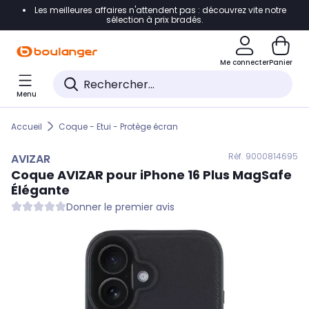
Les meilleures affaires n'attendent pas : découvrez vite notre
Accéder directement à la navigation
sélection à prix bradés.
Accéder directement au contenu
Me connecter
Panier
Accéder directement au pied de page
Menu
Accéder directement au chatbot
Accueil
Coque - Etui - Protège écran
Réf. 900
0814695
AVIZAR
Coque
AVIZAR
pour iPhone 16 Plus MagSafe
Élégante
Donner le premier avis