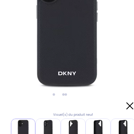
Visuel(s) du produit neuf