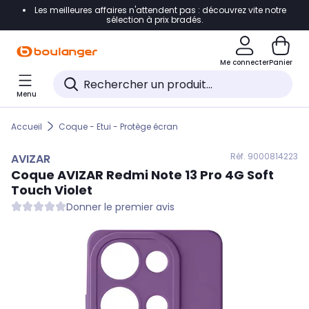
Les meilleures affaires n'attendent pas : découvrez vite notre
Accéder directement à la navigation
sélection à prix bradés.
Accéder directement au contenu
Me connecter
Panier
Accéder directement au pied de page
Menu
Accéder directement au chatbot
Accueil
Coque - Etui - Protège écran
Réf. 900
0814223
AVIZAR
Coque
AVIZAR
Redmi Note 13 Pro 4G Soft
Touch Violet
Donner le premier avis