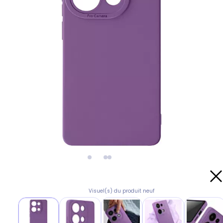
Visuel(s) du produit neuf